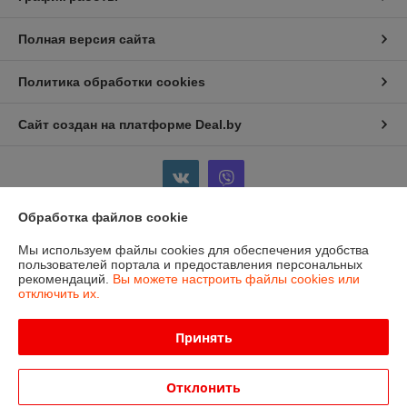
Полная версия сайта
Политика обработки cookies
Сайт создан на платформе Deal.by
Обработка файлов cookie
Информация для покупателя
Мы используем файлы cookies для обеспечения удобства
пользователей портала и предоставления персональных
Индивидуальный предприниматель:
ИП Бойков Сергей Евгеньевич
рекомендаций.
Вы можете настроить файлы cookies или
Гродненская область, г.Лида, пр-т Победы, 1-8
отключить их.
Регистрационный номер ЕГР: 591354369
Принять
УНП: 591354369
Регистрационный орган: Лидский Районный Исполнительный Комитет
Отклонить
Дата регистрации компании: 27.06.2016