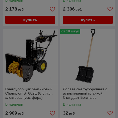
В наличии
В наличии
2 178
2 306
руб.
руб.
Купить
Купить
от 10 штук
Снегоуборщик бензиновый
Лопата снегоуборочная с
Champion ST662E (6.5 л.с.,
алюминиевой планкой
электрозапуск, фара)
Стандарт Богатырь,
черенком и ручкой 494х397
В наличии
В наличии
мм
2 909
32
руб.
руб.