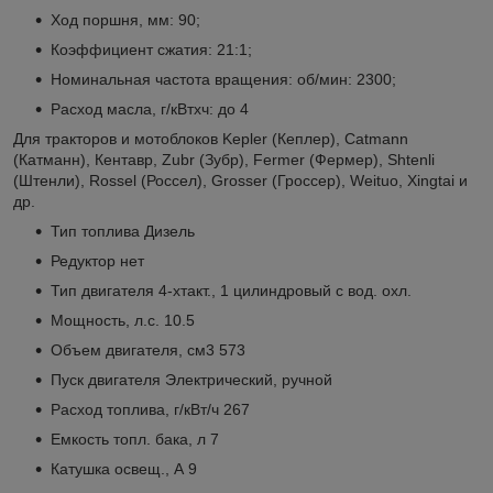
Ход поршня, мм: 90;
Коэффициент сжатия: 21:1;
Номинальная частота вращения: об/мин: 2300;
Расход масла, г/кВтхч: до 4
Для тракторов и мотоблоков Kepler (Кеплер), Catmann
(Катманн), Кентавр, Zubr (Зубр), Fermer (Фермер), Shtenli
(Штенли), Rossel (Россел), Grosser (Гроссер), Weituo, Xingtai и
др.
Тип топлива Дизель
Редуктор нет
Тип двигателя 4-хтакт., 1 цилиндровый с вод. охл.
Мощность, л.с. 10.5
Объем двигателя, см3 573
Пуск двигателя Электрический, ручной
Расход топлива, г/кВт/ч 267
Емкость топл. бака, л 7
Катушка освещ., А 9