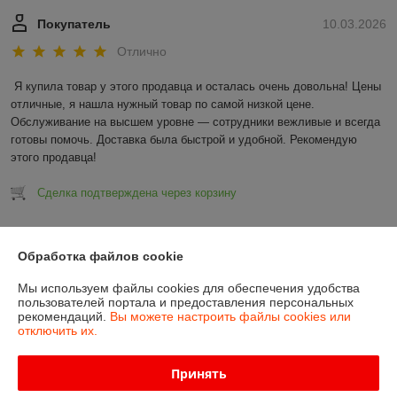
Покупатель
10.03.2026
Отлично
Я купила товар у этого продавца и осталась очень довольна! Цены 
отличные, я нашла нужный товар по самой низкой цене. 
Обслуживание на высшем уровне — сотрудники вежливые и всегда 
готовы помочь. Доставка была быстрой и удобной. Рекомендую 
этого продавца!
Сделка подтверждена через корзину
Показать все отзывы
Обработка файлов cookie
Мы используем файлы cookies для обеспечения удобства
О нас
пользователей портала и предоставления персональных
рекомендаций.
Вы можете настроить файлы cookies или
отключить их.
Контакты
Принять
Доставка и оплата