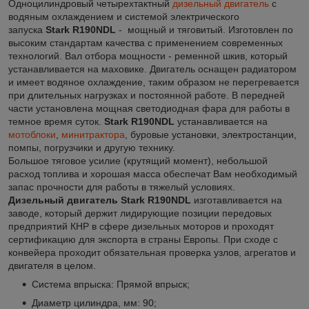
Одноцилиндровый четырехтактный
дизельный двигатель
с
водяным охлаждением и системой электрического
запуска
Stark R190NDL
- мощный и тяговитый. Изготовлен по
высоким стандартам качества с применением современных
технологий. Вал отбора мощности - ременной шкив, который
устанавливается на маховике. Двигатель оснащен радиатором
и имеет водяное охлаждение, таким образом не перегревается
при длительных нагрузках и постоянной работе. В передней
части установлена мощная светодиодная фара для работы в
темное время суток.
Stark R190NDL
устанавливается на
мотоблоки
,
минитрактора
, буровые установки, электростанции,
помпы, погрузчики и другую технику.
Большое тяговое усилие (крутящий момент), небольшой
расход топлива и хорошая масса обеспечат Вам необходимый
запас прочности для работы в тяжелый условиях.
Дизельный двигатель Stark R190NDL
изготавливается на
заводе, который держит лидирующие позиции передовых
предприятий КНР в сфере дизельных моторов и проходят
сертификацию для экспорта в страны Европы. При сходе с
конвейера проходит обязательная проверка узлов, агрегатов и
двигателя в целом.
Система впрыска: Прямой впрыск;
Диаметр цилиндра, мм: 90;