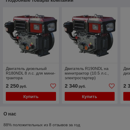
Подобные товары компании
Двигатель дизельный
Двигатель R190NDL на
Дв
R180NDL 8 л.с. для мини-
минитрактор (10.5 л.с.,
диз
трактора
электростартер)
2 250
2 340
2 
руб.
руб.
Купить
Купить
О нас
88% положительных из 8 отзывов за год