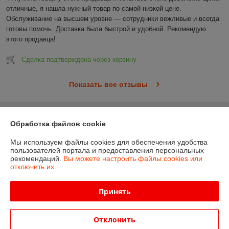
отличные, я нашла нужный товар по самой низкой цене. 
Обслуживание на высшем уровне — сотрудники вежливые и всегда 
готовы помочь. Доставка была быстрой и удобной. Рекомендую 
этого продавца!
Сделка подтверждена через корзину
Показать все отзывы
О нас
Обработка файлов cookie
Мы используем файлы cookies для обеспечения удобства
Контакты
пользователей портала и предоставления персональных
рекомендаций.
Вы можете настроить файлы cookies или
отключить их.
Доставка и оплата
Принять
График работы
Полная версия сайта
Отклонить