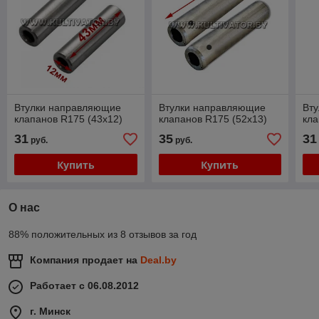
Втулки направляющие
Втулки направляющие
Вт
клапанов R175 (43х12)
клапанов R175 (52х13)
кла
31
35
31
руб.
руб.
Купить
Купить
О нас
88% положительных из 8 отзывов за год
Компания продает на
Deal.by
Работает с 06.08.2012
г. Минск