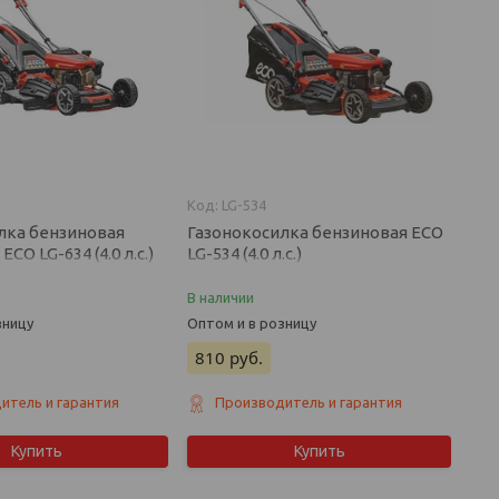
2
LG-534
лка бензиновая
Газонокосилка бензиновая ECO
CO LG-634 (4.0 л.с.)
LG-534 (4.0 л.с.)
В наличии
зницу
Оптом и в розницу
810
руб.
итель и гарантия
Производитель и гарантия
Купить
Купить