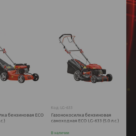
LG-633
лка бензиновая ECO
Газонокосилка бензиновая
с.)
самоходная ECO LG-633 (5.0 л.с.)
В наличии