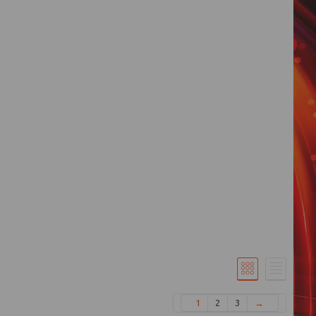
1
2
3
→