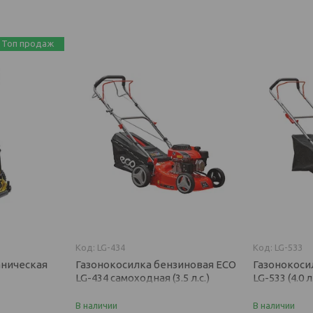
Топ продаж
LG-434
LG-533
аническая
Газонокосилка бензиновая ECO
Газонокоси
LG-434 самоходная (3.5 л.с.)
LG-533 (4.0 л.
В наличии
В наличии