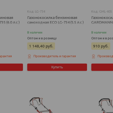
LG-734
GML-405
зиновая
Газонокосилка бензиновая
Газонокоси
5 (6.0 л.с.)
самоходная ECO LG-734 (5.5 л.с.)
GARDMANN 
(самоходная, 
В наличии
В наличии
Оптом и в розницу
Оптом и в ро
1 148,40
руб.
910
руб.
арантия
Производитель и гарантия
Производ
Купить