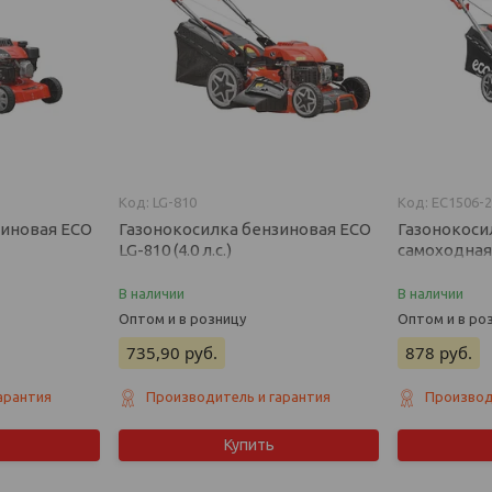
LG-810
EC1506-
зиновая ECO
Газонокосилка бензиновая ECO
Газонокоси
LG-810 (4.0 л.с.)
самоходная E
В наличии
В наличии
Оптом и в розницу
Оптом и в ро
735,90
руб.
878
руб.
арантия
Производитель и гарантия
Производ
Купить