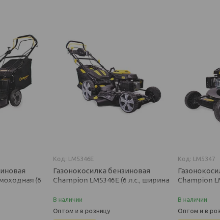
LM5346E
LM5347
зиновая
Газонокосилка бензиновая
Газонокоси
моходная (6
Champion LM5346E (6 л.с., ширина
Champion L
 высота 80
530 мм, высота 75 мм,
л.с., ширина
электростартер)
мм)
В наличии
В наличии
Оптом и в розницу
Оптом и в ро