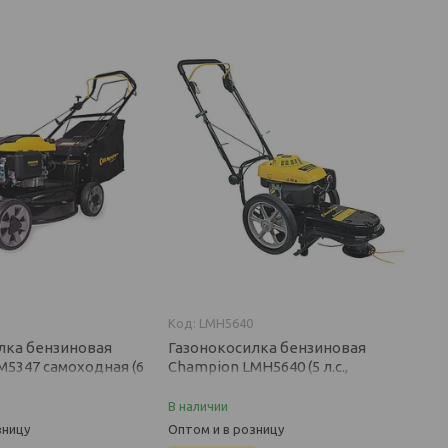
LMH5640
лка бензиновая
Газонокосилка бензиновая
M5347 самоходная (6
Champion LMH5640 (5 л.с.,
 530 мм, высота 80
ширина 599 мм, высота 76 мм)
В наличии
зницу
Оптом и в розницу