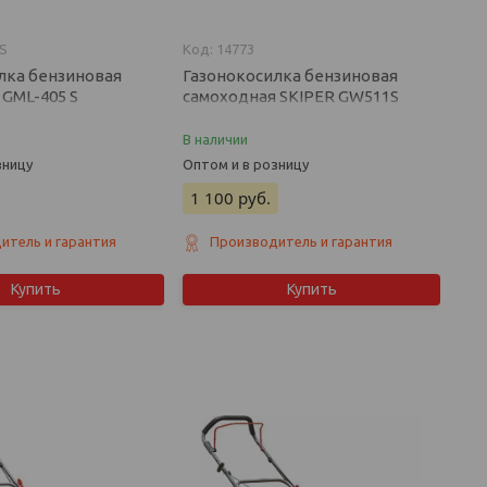
 S
14773
лка бензиновая
Газонокосилка бензиновая
GML-405 S
самоходная SKIPER GW511S
Lifan 4.2 л.с.)
(Loncin, 5.0 л.с.)
В наличии
зницу
Оптом и в розницу
1 100
руб.
итель и гарантия
Производитель и гарантия
Купить
Купить