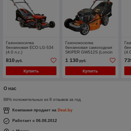
Газонокосилка
Газонокосилка
Газ
бензиновая ECO LG-534
бензиновая самоходная
бе
(4.0 л.с.)
SKIPER GW512S (Loncin
(4.
5.0 л.с., 51 см)
810
1 130
73
руб.
руб.
Купить
Купить
О нас
88% положительных из 8 отзывов за год
Компания продает на
Deal.by
Работает с 06.08.2012