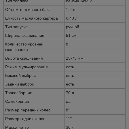
Тип топлива
бензин АИ-92
Объем топливного бака
1,2 л
Емкость масляного картера
0,40 л
Тип запуска
ручной
Ширина скашивания
51 см
Количество уровней
8
скашивания
Высота скашивания
25-75 мм
Режим мульчирования
есть
Боковой выброс
есть
Задний выброс
есть
Травосборник
70 л
Самоходная
да
Размер передних колес
8"
Размер задних колес
11"
Масса нетто
36 кг