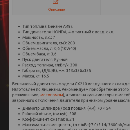
Описание
Тип топлива: Бензин АИ92
Тип двигателя: HONDA, 4-х тактный с возд. охл.
Мощность, л.с.: 7
Объем двигателя, см3: 208
Объем масла, л: 0,6 (10W40)
Объем бака, л: 3,6
Пуск двигателя: Ручной
Расход топлива, г/кВт/ч: 390
Габариты, (Д/Ш/В), мм: 313x336x335
Масса, кг: 16,5
Бензиновый двигатель модели GX210 воздушного охлаждени
Изготовлен по лицензии. Рекомендуем приобретение этого 
резчики швов,
мотопомпы
), а также на культиваторы и мот
аварийного отключения двигателя при низком уровне масла
Диаметр цилиндра / ход поршня, (мм): 70 × 54
Рабочий объем, (см.куб): 208
Коэффициент сжатия: 8.5:1
Максимальная мощность, (л.с./кВт):7.0/5.14/ 3600об/ми