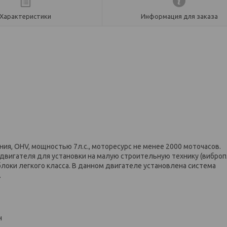
Характеристики
Информация для заказа
я, OHV, мощностью 7л.с., моторесурс не менее 2000 моточасов.
двигателя для установки на малую строительную технику (вибро
облоки легкого класса. В данном двигателе установлена система
.
н