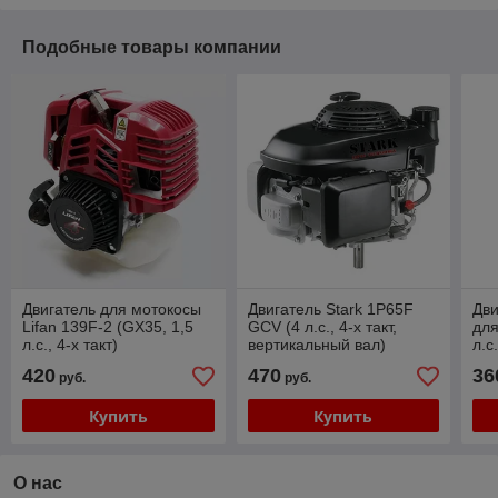
Подобные товары компании
Двигатель для мотокосы
Двигатель Stark 1P65F
Дви
Lifan 139F-2 (GX35, 1,5
GCV (4 л.с., 4-х такт,
для
л.с., 4-х такт)
вертикальный вал)
л.с
420
470
36
руб.
руб.
Купить
Купить
О нас