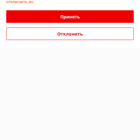
отключить их.
Доставка и оплата
Принять
График работы
Отклонить
Полная версия сайта
Политика обработки cookies
Сайт создан на платформе Deal.by
Информация для покупателя
Индивидуальный предприниматель:
ИП Бойков Сергей Евгеньевич
Гродненская область, г.Лида, пр-т Победы, 1-8
Регистрационный номер ЕГР: 591354369