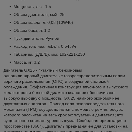
Мощность, л.с.: 1,5
Объем двигателя, см3: 25
Объем масла, л: 0,08 (10W40)
Объем бака, л: 1,2
Пуск двигателя: Ручной
Расход топлива, г/кВт/ч: 0,54 л/ч
Габариты, (Д/Ш/В), мм: 192x221x230
Масса, кг: 3,2
Двигатель GX25 - 4-тактный бензиновый
одноцилиндровый двигатель с газораспределительным валом
верхнего расположения (OHС) и воздушной системой
охлаждения. Эффективная конструкция впускного и выпускного
коллекторов и большой диаметр клапанов обеспечивают
высокую выходную мощность. GX 25 намного экономичнее
двухтактных аналогов. Привод вала газораспределительного
механизма (ГРМ) осуществляется с помощью ремня, ресурс
которого рассчитан на весь срок эксплуатации двигателя; что
существенно снижает уровень шума. Свободная ориентация в
пространстве (360°). Двигатель предназначен для установки на
мотокосы, триммеры, воздуходувки, велосипеды и другую