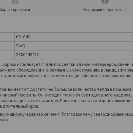
Характеристики
Информация для заказа
001842
SWG
2500*49*32
ироко используется для подсветки зданий, интерьеров, сценич
вочного оборудования, в рекламных конструкциях, в ландшафтном
 Светодиодный профиль незаменим для дизайнерского оформления
ке: выделяют достаточно большое количество тепла в процессе
иниевый профиль. Он отводит тепло от светодиодного изделия,
хранность цвета светодиодов. При незначительной цене алюмини
а длительный срок.
ую ширину и размер сечения, благодаря чему светодиодные изд
ения.