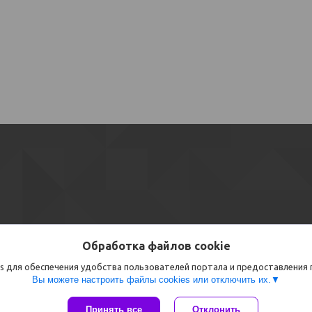
Обработка файлов cookie
s для обеспечения удобства пользователей портала и предоставления
Вы можете настроить файлы cookies или отключить их.
Сайт создан на платформе Deal.by
Принять все
Отклонить