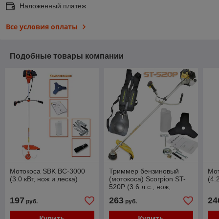
Наложенный платеж
Все условия оплаты
Подобные товары компании
Мотокоса SBK BC-3000
Триммер бензиновый
Мо
(3.0 кВт, нож и леска)
(мотокоса) Scorpion ST-
(4.
520P (3.6 л.с., нож,
легкий старт)
197
263
24
руб.
руб.
Купить
Купить