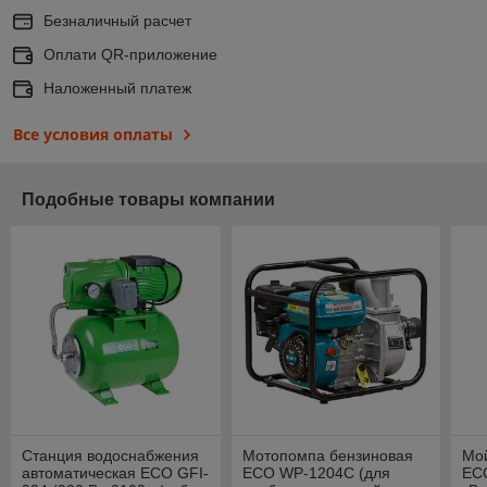
Безналичный расчет
Оплати QR-приложение
Наложенный платеж
Все условия оплаты
Подобные товары компании
Станция водоснабжения
Мотопомпа бензиновая
Мой
автоматическая ECO GFI-
ECO WP-1204C (для
EC