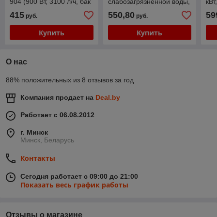
904 (900 Вт, 3100 л/ч, бак
слабозагрязненной воды,
кВт
24л)
4,9 кВт, 1200 л/мин, 4-х
415
550,80
59
руб.
руб.
такт, 3")
Купить
Купить
О нас
88% положительных из 8 отзывов за год
Компания продает на
Deal.by
Работает с 06.08.2012
г. Минск
Минск, Беларусь
Контакты
Сегодня работает с 09:00 до 21:00
Показать весь график работы
Отзывы о магазине