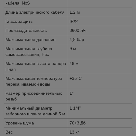
кабеля, NxS
Длина электрического кабеля
1,2 м
Класс защиты
IPX4
Производительность
3600 л/ч
Максимальное давление
4,8 бар
Максимальная глубина
9 м
самовсасывания, Нвс
Максимальная высота напора
48 м
Ннап
Максимальная температура
+35°С
перекачиваемой воды
Размер присоединительных
1"
резьб
Минимальный диаметр
1 1/4"
заборного шланга длиной 5 м
Уровень шума
76+3 Дб
Вес
13 кг