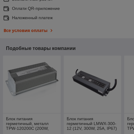
Оплати QR-приложение
Наложенный платеж
Все условия оплаты
Подобные товары компании
Блок питания
Блок питания
Бло
герметичный, металл
герметичный LMWX-300-
гер
TPW-120200C (200W,
12 (12V, 300W, 25A, IP67)
TP
16.7A, IP67)
(10