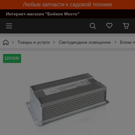
Любые запчасти к садовой технике
Интернет-магазин "Бойкое Место"
Товары и услуги
Светодиодное освещение
Блоки 
12V/24V