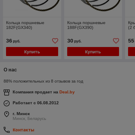
Кольца поршневые
Кольца поршневые
Кр
182F(GX340)
188F(GX390)
(2 
36
30
55
руб.
руб.
Купить
Купить
О нас
88% положительных из 8 отзывов за год
Компания продает на
Deal.by
Работает с 06.08.2012
г. Минск
Минск, Беларусь
Контакты