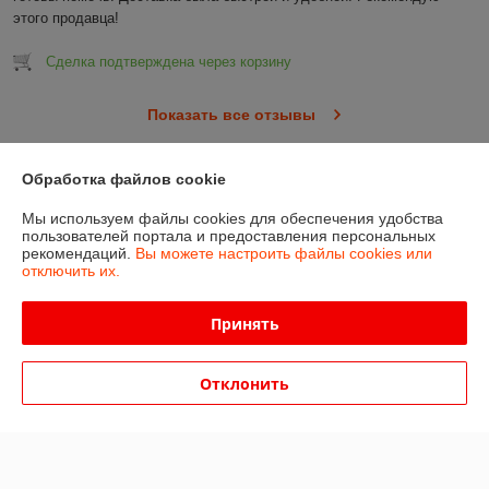
этого продавца!
Сделка подтверждена через корзину
Показать все отзывы
Обработка файлов cookie
О нас
Мы используем файлы cookies для обеспечения удобства
пользователей портала и предоставления персональных
Контакты
рекомендаций.
Вы можете настроить файлы cookies или
отключить их.
Доставка и оплата
Принять
График работы
Отклонить
Полная версия сайта
Политика обработки cookies