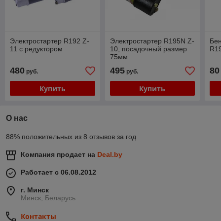
Электростартер R192 Z-
Электростартер R195N Z-
Бен
11 с редуктором
10, посадочный размер
R19
75мм
480
495
80
руб.
руб.
Купить
Купить
О нас
88% положительных из 8 отзывов за год
Компания продает на
Deal.by
Работает с 06.08.2012
г. Минск
Минск, Беларусь
Контакты