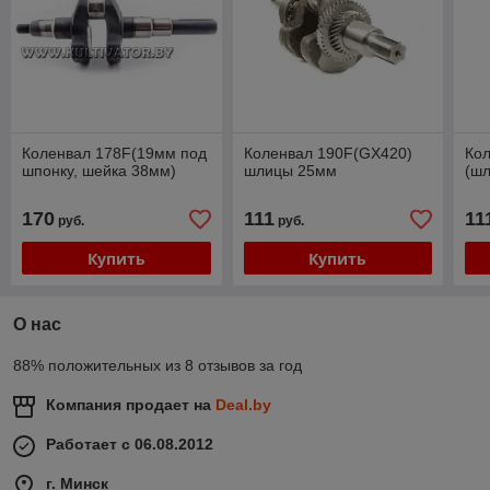
Коленвал 178F(19мм под
Коленвал 190F(GX420)
Ко
шпонку, шейка 38мм)
шлицы 25мм
(ш
170
111
11
руб.
руб.
Купить
Купить
О нас
88% положительных из 8 отзывов за год
Компания продает на
Deal.by
Работает с 06.08.2012
г. Минск