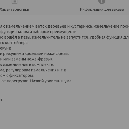
Характеристики
Информация для заказа
я с измельчением веток деревьев и кустарника. Измельчение про
 функционалом и набором преимуществ.
о вошёл в пазы, измельчитель не запустится. Удобная функция для
го контейнера.
секунд.
 и режущими кромками ножа-фрезы.
ки или замены ножа-фрезы).
в измельчения в комплекте.
, регулировка измельчения и т.д.
ом с фиксатором.
от перегрузки. Низкий уровень шума.
н