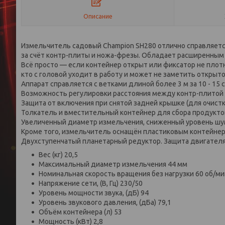
Описание
Измельчитель садовый Champion SH280 отлично справляетс
за счёт контр-плиты и ножа-фрезы. Обладает расширенным
Всё просто — если контейнер открыт или фиксатор не плотн
кто с головой уходит в работу и может не заметить открыто
Аппарат справляется с ветками длиной более 3 м за 10 - 15 
Возможность регулировки расстояния между контр-плитой
Защита от включения при снятой задней крышке (для очист
Толкатель и вместительный контейнер для сбора продукто
Увеличенный диаметр измельчения, сниженный уровень шума
Кроме того, измельчитель оснащён пластиковым контейнер
Двухступенчатый планетарный редуктор. Защита двигателя 
Вес (кг) 20,5
Максимальный диаметр измельчения 44 мм
Номинальная скорость вращения без нагрузки 60 об/ми
Напряжение сети, (В, Гц) 230/50
Уровень мощности звука, (дБ) 94
Уровень звукового давления, (дБа) 79,1
Объём контейнера (л) 53
Мощность (кВт) 2,8