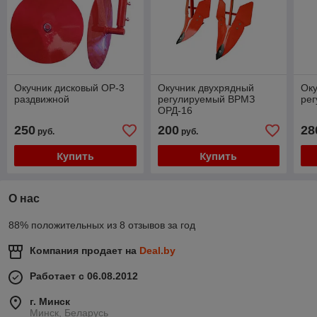
Окучник дисковый ОР-3
Окучник двухрядный
Оку
раздвижной
регулируемый ВРМЗ
ре
ОРД-16
250
200
28
руб.
руб.
Купить
Купить
О нас
88% положительных из 8 отзывов за год
Компания продает на
Deal.by
Работает с 06.08.2012
г. Минск
Минск, Беларусь