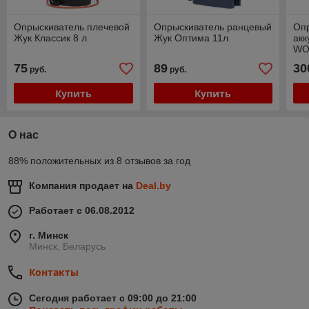
Опрыскиватель плечевой
Опрыскиватель ранцевый
Оп
Жук Классик 8 л
Жук Оптима 11л
ак
WOR
л, 
75
89
30
руб.
руб.
Купить
Купить
О нас
88% положительных из 8 отзывов за год
Компания продает на
Deal.by
Работает с 06.08.2012
г. Минск
Минск, Беларусь
Контакты
Сегодня работает с 09:00 до 21:00