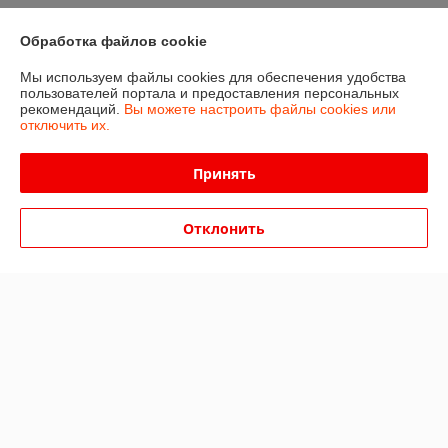
Сделка подтверждена через корзину
Обработка файлов cookie
Показать все отзывы
Мы используем файлы cookies для обеспечения удобства
пользователей портала и предоставления персональных
рекомендаций.
Вы можете настроить файлы cookies или
отключить их.
О нас
Принять
Контакты
Отклонить
Доставка и оплата
График работы
Полная версия сайта
Политика обработки cookies
Сайт создан на платформе Deal.by