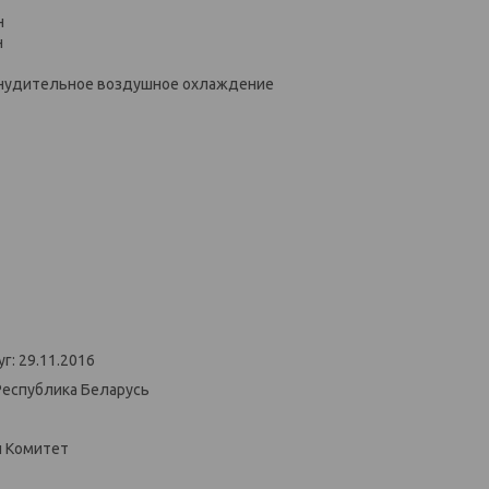
н
н
инудительное воздушное охлаждение
г: 29.11.2016
Республика Беларусь
й Комитет