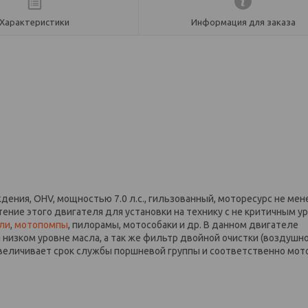
Характеристики
Информация для заказа
ения, OHV, мощностью 7.0 л.с., гильзованный, моторесурс не мен
ение этого двигателя для установки на технику с не критичным у
ли
,
мотопомпы
, пилорамы, мотособаки и др. В данном двигателе
низком уровне масла, а так же фильтр двойной очистки (воздушно
увеличивает срок службы поршневой группы и соответственно мот