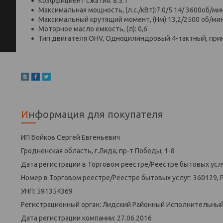
Коэффициент сжатия: 8.5:1
Максимальная мощность, (л.с./кВт):7.0/5.14/ 3600об/ми
Максимальный крутящий момент, (Нм):13,2/2500 об/ми
Моторное масло емкость, (л): 0,6
Тип двигателя OHV, Одноцилиндровый 4-тактный, пр
Информация для покупателя
ИП Бойков Сергей Евгеньевич
Гродненская область, г.Лида, пр-т Победы, 1-8
Дата регистрации в Торговом реестре/Реестре бытовых услу
Номер в Торговом реестре/Реестре бытовых услуг: 360129, 
УНП: 591354369
Регистрационный орган: Лидский Районный Исполнительны
Дата регистрации компании: 27.06.2016