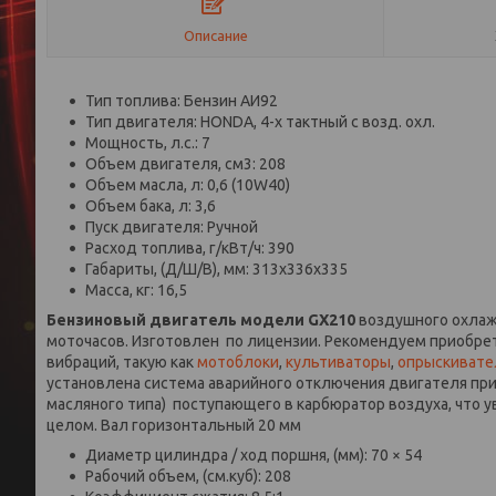
Описание
Тип топлива: Бензин АИ92
Тип двигателя: HONDA, 4-х тактный с возд. охл.
Мощность, л.с.: 7
Объем двигателя, см3: 208
Объем масла, л: 0,6 (10W40)
Объем бака, л: 3,6
Пуск двигателя: Ручной
Расход топлива, г/кВт/ч: 390
Габариты, (Д/Ш/В), мм: 313x336x335
Масса, кг: 16,5
Бензиновый двигатель модели GX210
воздушного охлажд
моточасов. Изготовлен по лицензии. Рекомендуем приобрет
вибраций, такую как
мотоблоки
,
культиваторы
,
опрыскивате
установлена система аварийного отключения двигателя при 
масляного типа) поступающего в карбюратор воздуха, что 
целом. Вал горизонтальный 20 мм
Диаметр цилиндра / ход поршня, (мм): 70 × 54
Рабочий объем, (см.куб): 208