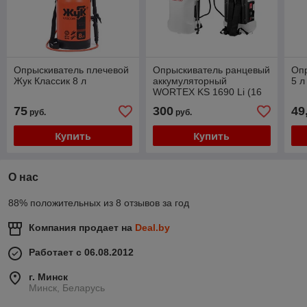
Опрыскиватель плечевой
Опрыскиватель ранцевый
Оп
Жук Классик 8 л
аккумуляторный
5 л
WORTEX KS 1690 Li (16
л, 8 Ач)
75
300
49
руб.
руб.
Купить
Купить
О нас
88% положительных из 8 отзывов за год
Компания продает на
Deal.by
Работает с 06.08.2012
г. Минск
Минск, Беларусь