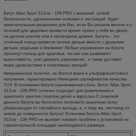
Батут Atlas Sport 312см - 10ft PRO с внешней сеткой
безопасности, удлиненными ножками и лестницей будет
замечательным решением для Вас, если Вы решили весело и с
пользой для здоровья провести время прямо у себя во дворе,
на дачном участке или в загородном домике. Батуты - это
отличный повод провести летние деньки вместе с друзьями,
детьми, родными и близкими! Любые упражнения на батуте
принесут пользу для здоровья, так как они развивают
выносливость, учат держать равновесие, а также доставят
море удовольствия и позитивных эмоций!
Американское полотно, не боится влаги и ультрафиолетового
излуче
ния, гарантировано Немецким сертификатом качества
TUV. В основании батута оцинкованная сталь. Батут Atlas Sport
312см - 10ft PRO отлично подходит для развлечения и
приятного занятия спортом детей и взрослых.С покупкой
данного батута вы бесплатно получаете защитную сетку
уберегающую от случайного выпада, и, к тому же, лестницу от
земли до поверхности батута! Установка батута Atlas Sport
312см - 10ft PRO не вызовет никаких проблем с установкой на
горизонтальной площадке необходимого размера.