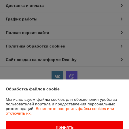
Доставка и оплата
График работы
Полная версия сайта
Политика обработки cookies
Сайт создан на платформе Deal.by
Обработка файлов cookie
Информация для покупателя
Мы используем файлы cookies для обеспечения удобства
пользователей портала и предоставления персональных
Индивидуальный предприниматель:
ИП Бойков Сергей Евгеньевич
рекомендаций.
Вы можете настроить файлы cookies или
Гродненская область, г.Лида, пр-т Победы, 1-8
отключить их.
Регистрационный номер ЕГР: 591354369
Принять