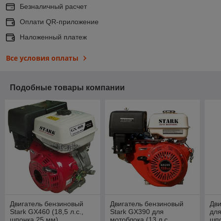
Безналичный расчет
Оплати QR-приложение
Наложенный платеж
Все условия оплаты
Подобные товары компании
Двигатель бензиновый
Двигатель бензиновый
Дви
Stark GX460 (18,5 л.с.,
Stark GX390 для
для
шпонка 25 мм)
мотоблока (13 л.с.,
шпо