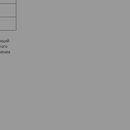
анций
того
чения