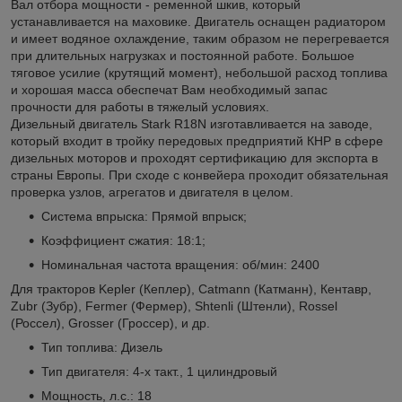
Вал отбора мощности - ременной шкив, который
устанавливается на маховике. Двигатель оснащен радиатором
и имеет водяное охлаждение, таким образом не перегревается
при длительных нагрузках и постоянной работе. Большое
тяговое усилие (крутящий момент), небольшой расход топлива
и хорошая масса обеспечат Вам необходимый запас
прочности для работы в тяжелый условиях.
Дизельный двигатель Stark R18N изготавливается на заводе,
который входит в тройку передовых предприятий КНР в сфере
дизельных моторов и проходят сертификацию для экспорта в
страны Европы. При сходе с конвейера проходит обязательная
проверка узлов, агрегатов и двигателя в целом.
Система впрыска: Прямой впрыск;
Коэффициент сжатия: 18:1;
Номинальная частота вращения: об/мин: 2400
Для тракторов Kepler (Кеплер), Catmann (Катманн), Кентавр,
Zubr (Зубр), Fermer (Фермер), Shtenli (Штенли), Rossel
(Россел), Grosser (Гроссер), и др.
Тип топлива: Дизель
Тип двигателя: 4-х такт., 1 цилиндровый
Мощность, л.с.: 18