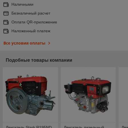
Наличными
Безналичный расчет
Оплати QR-приложение
Наложенный платеж
Все условия оплаты
Подобные товары компании
Двигатель Stark R195ND
Двигатель дизельный
Дви