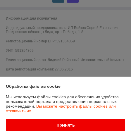
Информация для покупателя
Индивидуальный предприниматель:
ИП Бойков Сергей Евгеньевич
Гродненская область, г.Лида, пр-т Победы, 1-8
Регистрационный номер ЕГР: 591354369
УНП: 591354369
Регистрационный орган: Лидский Районный Исполнительный Комитет
Дата регистрации компании: 27.06.2016
Обработка файлов cookie
Мы используем файлы cookies для обеспечения удобства
пользователей портала и предоставления персональных
рекомендаций.
Вы можете настроить файлы cookies или
отключить их.
Принять