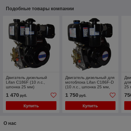
Подобные товары компании
Двигатель дизельный
Двигатель дизельный для
Дв
Lifan C186F (10 л.с.,
мотоблока Lifan C186F-D
для
шпонка 25 мм)
(10 л.с., шпонка 25 мм,
25 
электростартер)
1 470
1 750
75
руб.
руб.
Купить
Купить
О нас