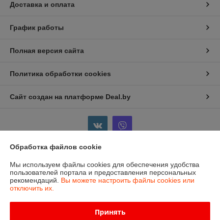
Доставка и оплата
График работы
Полная версия сайта
Политика обработки cookies
Сайт создан на платформе Deal.by
Обработка файлов cookie
Информация для покупателя
Мы используем файлы cookies для обеспечения удобства
пользователей портала и предоставления персональных
Индивидуальный предприниматель:
ИП Бойков Сергей Евгеньевич
рекомендаций.
Вы можете настроить файлы cookies или
Гродненская область, г.Лида, пр-т Победы, 1-8
отключить их.
Регистрационный номер ЕГР: 591354369
Принять
УНП: 591354369