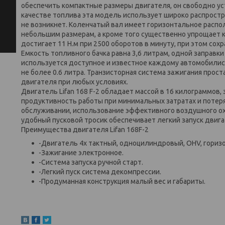
обеспечить компактные размеры двигателя, он свободно ус
качестве топлива эта модель использует широко распрост
не возникнет. Коленчатый вал имеет горизонтальное распо
небольшим размерам, а кроме того существенно упрощает к
достигает 11 Н.м при 2500 оборотов в минуту, при этом со
Емкость топливного бачка равна 3,6 литрам, одной заправк
используется доступное и известное каждому автомобилис
не более 0.6 литра. Транзисторная система зажигания прос
двигателя при любых условиях.
Двигатель Lifan 168 F-2 обладает массой в 16 килограммов,
продуктивность работы при минимальных затратах и потерях
обслуживании, использование эффективного воздушного ох
удобный пусковой тросик обеспечивает легкий запуск двига
Преимущества двигателя Lifan 168F-2
-Двигатель 4х тактный, одноцилиндровый, OHV, гориз
-Зажигание электронное.
-Система запуска ручной старт.
-Легкий пуск система декомпрессии.
-Продуманная конструкция малый вес и габариты.