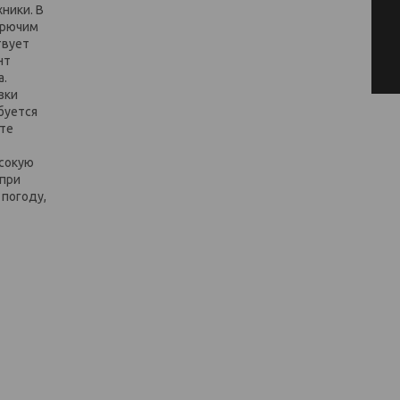
ники. В
орючим
твует
нт
а.
зки
буется
оте
ысокую
 при
погоду,