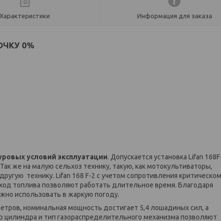
Характеристики
Информация для заказа
РОЧКУ 0%
уровых условий эксплуатации
. Допускается установка Lifan 168F
Так же на малую сельхоз технику, такую, как мотокультиваторы,
ругую технику. Lifan 168 F-2 с учетом сопротивления критическо
ход топлива позволяют работать длительное время. Благодаря
но использовать в жаркую погоду.
етров, номинальная мощность достигает 5,4 лошадиных сил, а
р цилиндра и тип газораспределительного механизма позволяют