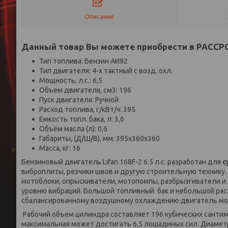
Описание
Данный товар Вы можете приобрести в РАСС
Тип топлива: Бензин АИ92
Тип двигателя: 4-х тактный с возд. охл.
Мощность, л.с.: 6,5
Объем двигателя, см3: 196
Пуск двигателя: Ручной
Расход топлива, г/кВт/ч: 395
Емкость топл. бака, л: 3,6
Объём масла (л): 0,6
Габариты, (Д/Ш/В), мм: 395x360x360
Масса, кг: 16
Бензиновый двигатель Lifan 168F-2 6.5 л.с. разработан для
с
виброплиты, резчики швов и другую строительную технику. 
мотоблоки, опрыскиватели, мотопомпы, разбрызгиватели и д
уровню вибраций. Большой топливный бак и небольшой рас
сбалансированному воздушному охлаждению двигатель мож
Рабочий объем цилиндра составляет 196 кубических сантим
максимальная может достигать 6,5 лошадиных сил. Диамет