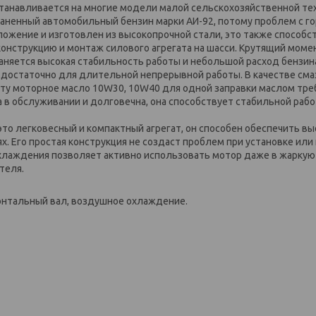
танавливается на многие модели малой сельскохозяйственной тех
раненный автомобильный бензин марки АИ-92, потому проблем с г
ложение и изготовлен из высокопрочной стали, это также способс
онструкцию и монтаж силового агрегата на шасси. Крутящий моме
храняется высокая стабильность работы и небольшой расход бензин
и достаточно для длительной непрерывной работы. В качестве сма
ту моторное масло 10W30, 10W40 для одной заправки маслом тре
та в обслуживании и долговечна, она способствует стабильной раб
 это легковесный и компактный агрегат, он способен обеспечить в
. Его простая конструкция не создаст проблем при установке или
лаждения позволяет активно использовать мотор даже в жаркую 
теля.
онтальный вал, воздушное охлаждение.