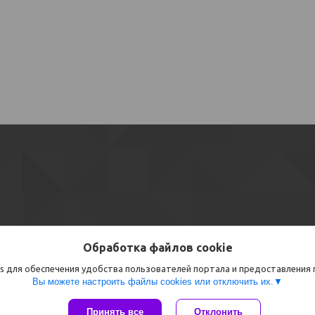
Обработка файлов cookie
s для обеспечения удобства пользователей портала и предоставления
Вы можете настроить файлы cookies или отключить их.
Сайт создан на платформе Deal.by
Принять все
Отклонить