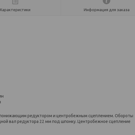
Характеристики
Информация для заказа
ин
н
м, понижающим редуктором и центробежным сцеплением. Обороты
одной вал редуктора 22 мм под шпонку. Центробежное сцепление