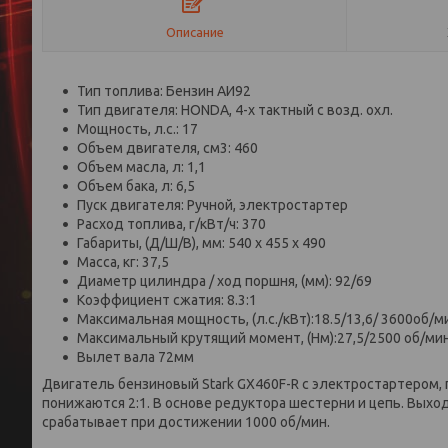
Описание
Тип топлива: Бензин АИ92
Тип двигателя: HONDA, 4-х тактный с возд. охл.
Мощность, л.с.: 17
Объем двигателя, см3: 460
Объем масла, л: 1,1
Объем бака, л: 6,5
Пуск двигателя: Ручной, электростартер
Расход топлива, г/кВт/ч: 370
Габариты, (Д/Ш/В), мм: 540 х 455 х 490
Масса, кг: 37,5
Диаметр цилиндра / ход поршня, (мм): 92/69
Коэффициент сжатия: 8.3:1
Максимальная мощность, (л.с./кВт):18.5/13,6/ 3600об/м
Максимальный крутящий момент, (Нм):27,5/2500 об/ми
Вылет вала 72мм
Двигатель бензиновый Stark GX460F-R с электростартеро
понижаются 2:1. В основе редуктора шестерни и цепь. Вых
срабатывает при достижении 1000 об/мин.