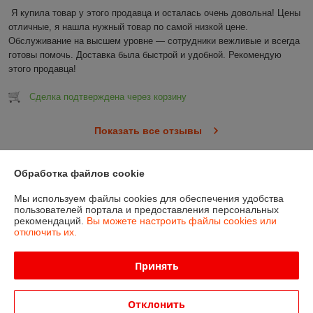
Я купила товар у этого продавца и осталась очень довольна! Цены 
отличные, я нашла нужный товар по самой низкой цене. 
Обслуживание на высшем уровне — сотрудники вежливые и всегда 
готовы помочь. Доставка была быстрой и удобной. Рекомендую 
этого продавца!
Сделка подтверждена через корзину
Показать все отзывы
Обработка файлов cookie
О нас
Мы используем файлы cookies для обеспечения удобства
пользователей портала и предоставления персональных
Контакты
рекомендаций.
Вы можете настроить файлы cookies или
отключить их.
Доставка и оплата
Принять
График работы
Отклонить
Полная версия сайта