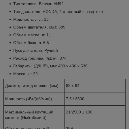
Тип топлива: Бензин АИ92
Тип двигателя: HONDA, 4-х тактный с возд. охл.
Мощность, л.с.: 13
Объем двигателя, см3: 389
Объем масла, л: 1,1
Объем бака, л: 6,5
Пуск двигателя: Ручной
Расход топлива, г/кВт/ч: 374
Габариты, (Д/Ш/В), мм: 490 х 430 х 530
Масса, кг: 29
Диаметр и ход поршня (мм)
88 х 64
Мощность (кВт/(об/мин))
7,5 / 3600
Максималь­ный крутя­щий
21/2500 ± 100
момент (Нм/(об/мин))
Объем цилин­дра (cм3)
389