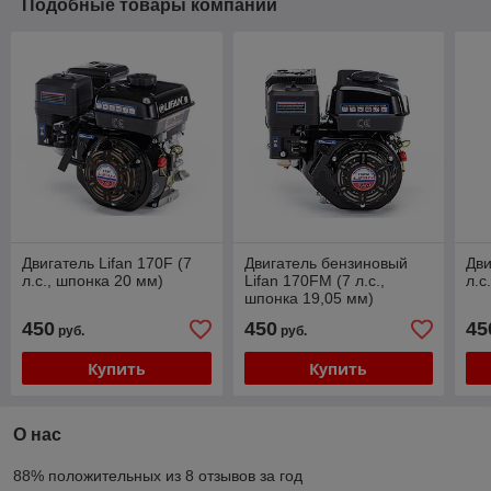
Подобные товары компании
Двигатель Lifan 170F (7
Двигатель бензиновый
Дви
л.с., шпонка 20 мм)
Lifan 170FM (7 л.с.,
л.с
шпонка 19,05 мм)
450
450
45
руб.
руб.
Купить
Купить
О нас
88% положительных из 8 отзывов за год