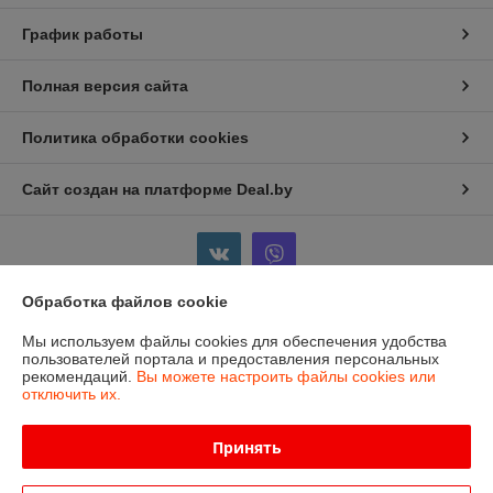
График работы
Полная версия сайта
Политика обработки cookies
Сайт создан на платформе Deal.by
Обработка файлов cookie
Информация для покупателя
Мы используем файлы cookies для обеспечения удобства
пользователей портала и предоставления персональных
Индивидуальный предприниматель:
ИП Бойков Сергей Евгеньевич
рекомендаций.
Вы можете настроить файлы cookies или
Гродненская область, г.Лида, пр-т Победы, 1-8
отключить их.
Регистрационный номер ЕГР: 591354369
Принять
УНП: 591354369
Регистрационный орган: Лидский Районный Исполнительный Комитет