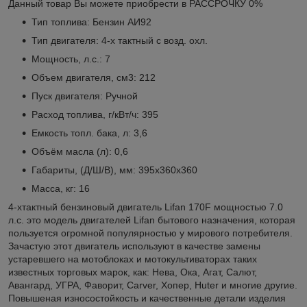
Данный товар Вы можете приобрести в РАССРОЧКУ 0%
Тип топлива: Бензин АИ92
Тип двигателя: 4-х тактный с возд. охл.
Мощность, л.с.: 7
Объем двигателя, см3: 212
Пуск двигателя: Ручной
Расход топлива, г/кВт/ч: 395
Емкость топл. бака, л: 3,6
Объём масла (л): 0,6
Габариты, (Д/Ш/В), мм: 395x360x360
Масса, кг: 16
4-хтактный бензиновый двигатель Lifan 170F мощностью 7.0
л.с. это модель двигателей Lifan бытового назначения, которая
пользуется огромной популярностью у мирового потребителя.
Зачастую этот двигатель используют в качестве замены
устаревшего на мотоблоках и мотокультиваторах таких
известных торговых марок, как: Нева, Ока, Агат, Салют,
Авангард, УГРА, Фаворит, Carver, Хопер, Huter и многие другие.
Повышеная износостойкость и качественные детали изделия