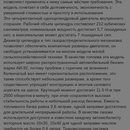
позволяют применять к нему самые жёсткие требования. Эта
модель сочетает в себе долговечность, экономичность с
умеренной стоимостью и простоту в использования.
Это четырехтактный одноцилиндровый двигатель внутреннего
сгорания. Рабочий объем цилиндра составляет 212 кубических
сантиметров, номинальная мощность достигает 5,7 лошадиных
сил, а максимальная может достигать 7 лошадиных сил.
Диаметр цилиндра и тип газораспределительного механизма
позволяют обеспечить компактные размеры двигателя, он
свободно устанавливается на многие модели малой
сельскохозяйственной техники. В качестве топлива эта модель
использует широко распространенный автомобильный бензин
марки АИ-92, потому проблем с горючим не возникнет.
Коленчатый вал имеет горизонтальное расположение, это
также способствует небольшим размерам, а кроме того
существенно упрощает конструкцию и монтаж силового
агрегата на шасси. Крутящий момент достигает 11.5 Н.м при
2500 оборотов в минуту, при этом сохраняется высокая
стабильность работы и небольшой расход бензина. Емкость
топливного бачка равна 3,6 литрам, одной заправки достаточно
для длительной непрерывной работы. В качестве смазки
используется доступное и известное каждому автомобилисту
моторное масло 10х30, 10х40 для одной заправки маслом
требуется не более 0.6 литра. Транзисторная система