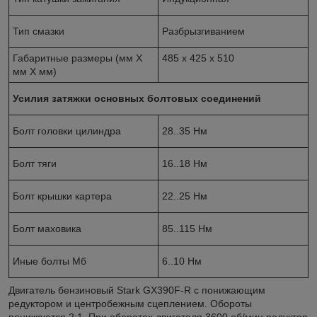
Тип смазки
Разбрызгиванием
Габаритные размеры (мм X
485 х 425 х 510
мм X мм)
Усилия затяжки основных болтовых соединений
Болт головки цилиндра
28..35 Нм
Болт тяги
16..18 Нм
Болт крышки картера
22..25 Нм
Болт маховика
85..115 Нм
Иные болты Мб
6..10 Нм
Двигатель бензиновый Stark GX390F-R с понижающим
редуктором и центробежным сцеплением. Обороты
понижаются 2:1. При оборотах двигателя 3600 об/мин редуктор