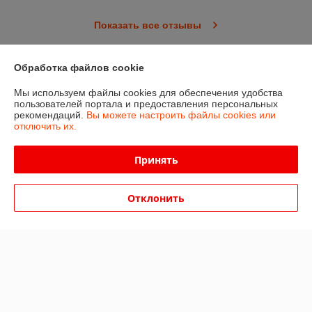
Показать все отзывы
Обработка файлов cookie
О нас
Мы используем файлы cookies для обеспечения удобства
пользователей портала и предоставления персональных
Контакты
рекомендаций.
Вы можете настроить файлы cookies или
отключить их.
Доставка и оплата
Принять
График работы
Отклонить
Полная версия сайта
Политика обработки cookies
Сайт создан на платформе Deal.by