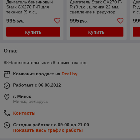
Двигатель бензиновый
Двигатель Stark GX270 F-
Дви
Stark GX270 F-R для
R (9 л.с., шпонка 22 мм,
R д
техники (9 л.с.,
сцепление и редуктор
л.с
сцепление и редуктор
2:1)
ред
995
995
99
руб.
руб.
2:1)
Купить
Купить
О нас
88% положительных из 8 отзывов за год
Компания продает на
Deal.by
Работает с 06.08.2012
г. Минск
Минск, Беларусь
Контакты
Сегодня работает с 09:00 до 21:00
Показать весь график работы