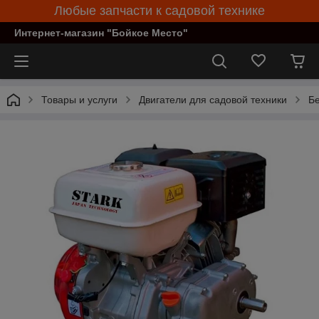
Любые запчасти к садовой технике
Интернет-магазин "Бойкое Место"
Товары и услуги
Двигатели для садовой техники
Бе