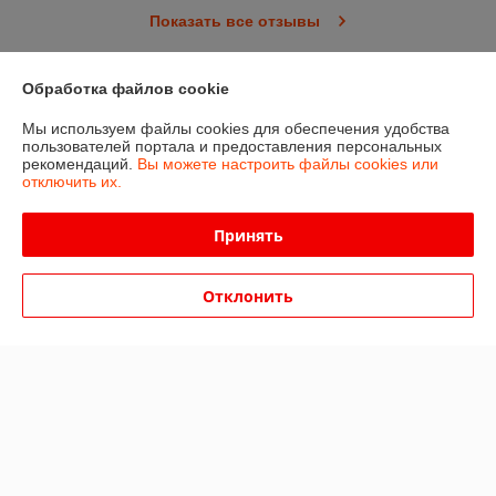
Показать все отзывы
Обработка файлов cookie
О нас
Мы используем файлы cookies для обеспечения удобства
пользователей портала и предоставления персональных
Контакты
рекомендаций.
Вы можете настроить файлы cookies или
отключить их.
Доставка и оплата
Принять
График работы
Отклонить
Полная версия сайта
Политика обработки cookies
Сайт создан на платформе Deal.by