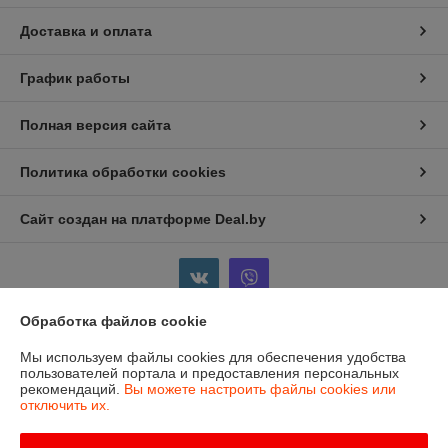
Доставка и оплата
График работы
Полная версия сайта
Политика обработки cookies
Сайт создан на платформе Deal.by
Обработка файлов cookie
Информация для покупателя
Мы используем файлы cookies для обеспечения удобства
пользователей портала и предоставления персональных
Индивидуальный предприниматель:
ИП Бойков Сергей Евгеньевич
рекомендаций.
Вы можете настроить файлы cookies или
Гродненская область, г.Лида, пр-т Победы, 1-8
отключить их.
Регистрационный номер ЕГР: 591354369