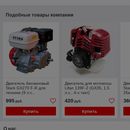
Подобные товары компании
Двигатель бензиновый
Двигатель для мотокосы
Дви
Stark GX270 F-R для
Lifan 139F-2 (GX35, 1,5
Sta
техники (9 л.с.,
л.с., 4-х такт)
25
сцепление и редуктор
995
420
36
руб.
руб.
2:1)
Купить
Купить
О нас