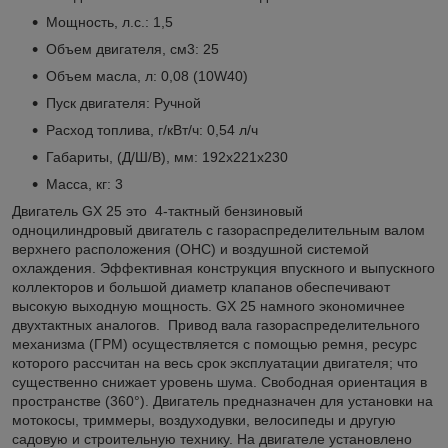
Мощность, л.с.: 1,5
Объем двигателя, см3: 25
Объем масла, л: 0,08 (10W40)
Пуск двигателя: Ручной
Расход топлива, г/кВт/ч: 0,54 л/ч
Габариты, (Д/Ш/В), мм: 192x221x230
Масса, кг: 3
Двигатель GX 25 это 4-тактный бензиновый
одноцилиндровый двигатель с газораспределительным валом
верхнего расположения (OHС) и воздушной системой
охлаждения. Эффективная конструкция впускного и выпускного
коллекторов и большой диаметр клапанов обеспечивают
высокую выходную мощность. GX 25 намного экономичнее
двухтактных аналогов. Привод вала газораспределительного
механизма (ГРМ) осуществляется с помощью ремня, ресурс
которого рассчитан на весь срок эксплуатации двигателя; что
существенно снижает уровень шума. Свободная ориентация в
пространстве (360°). Двигатель предназначен для установки на
мотокосы, триммеры, воздуходувки, велосипеды и другую
садовую и строительную технику. На двигателе установлено