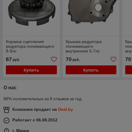
Корзина сцепления
Крышка редуктора
Кр
редуктора понижающего
понижающего
по
8-9лс
внутренняя 5-7лс
вну
67
70
70
руб.
руб.
Купить
Купить
О нас
88% положительных из 8 отзывов за год
Компания продает на
Deal.by
Работает с 06.08.2012
г. Минск