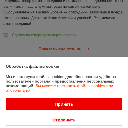
Я купила товар у этого продавца и осталась очень довольна! Цены 
отличные, я нашла нужный товар по самой низкой цене. 
Обслуживание на высшем уровне — сотрудники вежливые и всегда 
готовы помочь. Доставка была быстрой и удобной. Рекомендую 
этого продавца!
Сделка подтверждена через корзину
Показать все отзывы
Обработка файлов cookie
О нас
Мы используем файлы cookies для обеспечения удобства
пользователей портала и предоставления персональных
Контакты
рекомендаций.
Вы можете настроить файлы cookies или
отключить их.
Доставка и оплата
Принять
График работы
Отклонить
Полная версия сайта