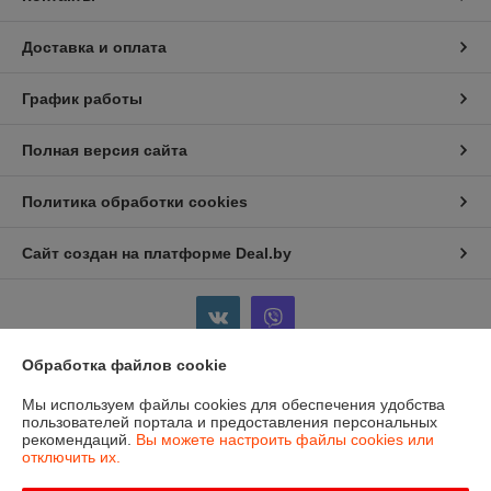
Доставка и оплата
График работы
Полная версия сайта
Политика обработки cookies
Сайт создан на платформе Deal.by
Обработка файлов cookie
Информация для покупателя
Мы используем файлы cookies для обеспечения удобства
пользователей портала и предоставления персональных
Индивидуальный предприниматель:
ИП Бойков Сергей Евгеньевич
рекомендаций.
Вы можете настроить файлы cookies или
Гродненская область, г.Лида, пр-т Победы, 1-8
отключить их.
Регистрационный номер ЕГР: 591354369