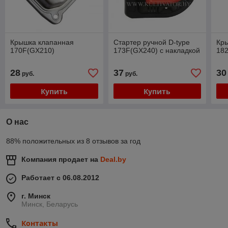
Крышка клапанная
Стартер ручной D-type
Кр
170F(GX210)
173F(GX240) с накладкой
18
28
37
30
руб.
руб.
Купить
Купить
О нас
88% положительных из 8 отзывов за год
Компания продает на
Deal.by
Работает с 06.08.2012
г. Минск
Минск, Беларусь
Контакты