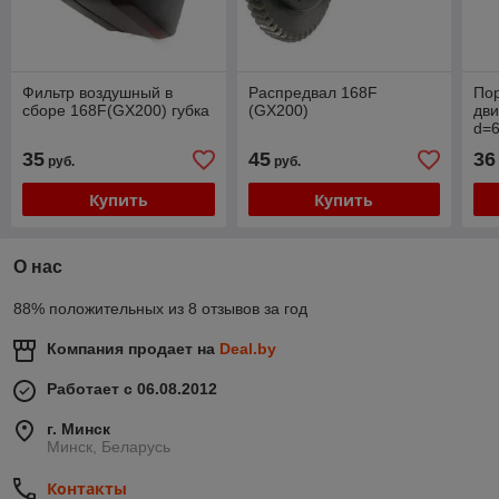
Фильтр воздушный в
Распредвал 168F
По
сборе 168F(GX200) губка
(GX200)
дви
d=6
35
45
36
руб.
руб.
Купить
Купить
О нас
88% положительных из 8 отзывов за год
Компания продает на
Deal.by
Работает с 06.08.2012
г. Минск
Минск, Беларусь
Контакты