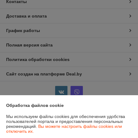
Контакты
Доставка и оплата
График работы
Полная версия сайта
Политика обработки cookies
Сайт создан на платформе Deal.by
Обработка файлов cookie
Информация для покупателя
Мы используем файлы cookies для обеспечения удобства
пользователей портала и предоставления персональных
Индивидуальный предприниматель:
ИП Бойков Сергей Евгеньевич
рекомендаций.
Вы можете настроить файлы cookies или
Гродненская область, г.Лида, пр-т Победы, 1-8
отключить их.