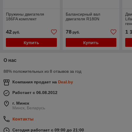
Пружины двигателя
Балансирный вал
Дви
186FA комплект
двигателя R180N
Lif
ген
кон
42
78
1 
руб.
руб.
Купить
Купить
О нас
88% положительных из 8 отзывов за год
Компания продает на
Deal.by
Работает с 06.08.2012
г. Минск
Минск, Беларусь
Контакты
Сегодня работает с 09:00 до 21:00