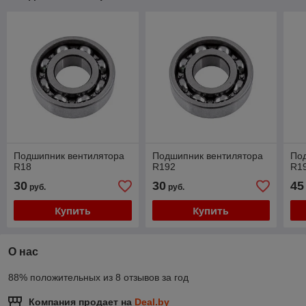
Подшипник вентилятора
Подшипник вентилятора
По
R18
R192
R19
30
30
45
руб.
руб.
Купить
Купить
О нас
88% положительных из 8 отзывов за год
Компания продает на
Deal.by