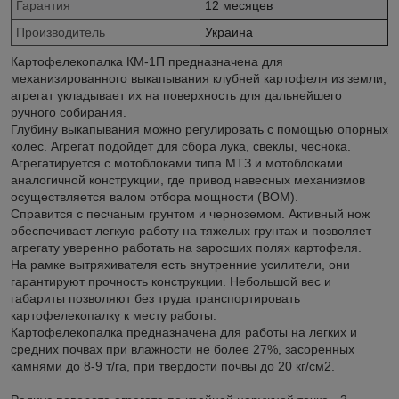
Гарантия
12 месяцев
Производитель
Украина
Картофелекопалка КМ-1П предназначена для
механизированного выкапывания клубней картофеля из земли,
агрегат укладывает их на поверхность для дальнейшего
ручного собирания.
Глубину выкапывания можно регулировать с помощью опорных
колес. Агрегат подойдет для сбора лука, свеклы, чеснока.
Агрегатируется с мотоблоками типа МТЗ и мотоблоками
аналогичной конструкции, где привод навесных механизмов
осуществляется валом отбора мощности (ВОМ).
Справится с песчаным грунтом и черноземом. Активный нож
обеспечивает легкую работу на тяжелых грунтах и позволяет
агрегату уверенно работать на заросших полях картофеля.
На рамке вытряхивателя есть внутренние усилители, они
гарантируют прочность конструкции. Небольшой вес и
габариты позволяют без труда транспортировать
картофелекопалку к месту работы.
Картофелекопалка предназначена для работы на легких и
средних почвах при влажности не более 27%, засоренных
камнями до 8-9 т/га, при твердости почвы до 20 кг/см2.