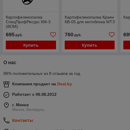
Картофелекопалка
Картофелекопалка Краян
Ка
СпецПрофРесурс КМ-3
КВ-05 для мотоблока МТЗ
(ВОМ)
695
760
69
руб.
руб.
Купить
Купить
О нас
88% положительных из 8 отзывов за год
Компания продает на
Deal.by
Работает с 06.08.2012
г. Минск
Минск, Беларусь
Контакты