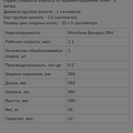
Радиус поворота агрегата по крайней наружной точке - 3
метра.
Диаметр прутков грохота - 1 сантиметр.
Шаг прутков грохота - 3,5 сантиметра.
Размер шин опорных колес - 33 х 9 сантиметра.
Агрегатируемость
Мотоблок Беларус 09Н
Рабочая скорость, км/ч
2.1
Количество обрабатываемых
1
рядков, шт
Производительность, га/ч до
0.2
Ширина перекопки, мм
360
Длина, мм
850
Ширина, мм
680
Высота, мм
580
Вес, кг.
35
Гарантия, мес.
12