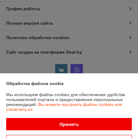
График работы
Полная версия сайта
Политика обработки cookies
Сайт создан на платформе Deal.by
Обработка файлов cookie
Информация для покупателя
Мы используем файлы cookies для обеспечения удобства
пользователей портала и предоставления персональных
Индивидуальный предприниматель:
ИП Бойков Сергей Евгеньевич
рекомендаций.
Вы можете настроить файлы cookies или
Гродненская область, г.Лида, пр-т Победы, 1-8
отключить их.
Регистрационный номер ЕГР: 591354369
Принять
УНП: 591354369
Регистрационный орган: Лидский Районный Исполнительный Комитет